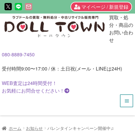
マイページ / 新規登録
ナ
コ
買取・処
ビ
ン
分・商品の
ゲ
テ
お問い合わ
ー
ン
せ
シ
ツ
080-8889-7450
ョ
へ
ン
ス
受付時間
9:00〜17:00 / 休：土日祝(メール・LINEは24H)
へ
キ
ス
ッ
WEB査定は
24時間
受付！
キ
プ
お気軽にお問合せください！
ッ
プ
HOME
ホーム
お知らせ
バレンタインキャンペーン開催中♫
商品一覧