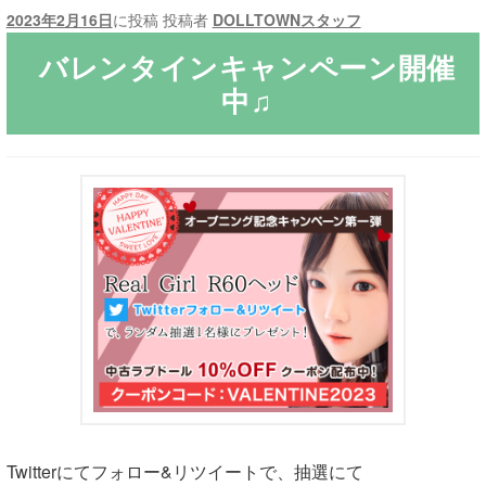
2023年2月16日
に投稿
投稿者
DOLLTOWNスタッフ
ご利用ガイド
バレンタインキャンペーン開催
中♫
サ
ラブドール買取・処分
ブ
メ
無料引き取り
ニ
ュ
よくあるご質問
ー
を
お問い合わせ
展
開
Twitterにてフォロー&リツイートで、抽選にて