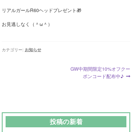
リアルガールR60ヘッドプレゼント🎁
お見逃しなく（＾ω＾）
カテゴリー:
お知らせ
投
次
GW中期間限定10%オフクー
の
ポンコード配布中♪
稿
投
ナ
稿:
ビ
ゲ
投稿の新着
ー