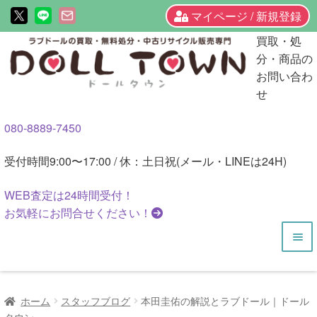
マイページ / 新規登録
ナ
コ
買取・処
ビ
ン
分・商品の
ゲ
テ
お問い合わ
ー
ン
せ
シ
ツ
080-8889-7450
ョ
へ
ン
ス
受付時間
9:00〜17:00 / 休：土日祝(メール・LINEは24H)
へ
キ
ス
ッ
WEB査定は
24時間
受付！
キ
プ
お気軽にお問合せください！
ッ
プ
HOME
ホーム
スタッフブログ
本田圭佑の解説とラブドール｜ドール
商品一覧