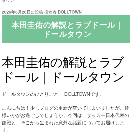
タウン
2026年6月26日
に投稿
投稿者
DOLLTOWN
ご利用ガイド
本田圭佑の解説とラブドール｜
サ
ラブドール買取・処分
ドールタウン
ブ
メ
無料引き取り
ニ
本田圭佑の解説とラブ
ュ
よくあるご質問
ー
ドール｜ドールタウン
を
お問い合わせ
展
開
ドールタウンのひとりごと DOLLTOWNです。
こんにちは！少しブログの更新が空いてしまいましたが、皆
様いかがお過ごしでしょうか。今回は、サッカー日本代表の
熱戦と、そこから生まれた意外な話題についてお届けしま
す。