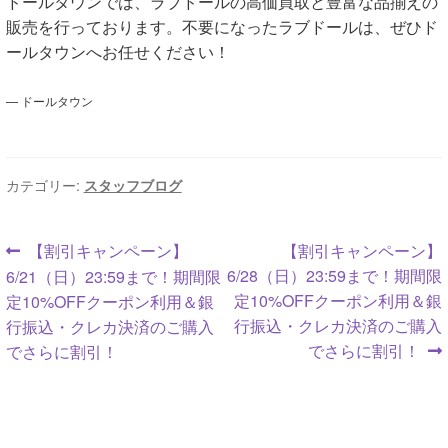
ドールタウンでは、ラブドールの高価買取と豊富な品揃えの
販売を行っております。不要になったラブドールは、ぜひド
ールタウンへお任せください！
— ドールタウン
カテゴリー:
スタッフブログ
投
前
次
【割引キャンペーン】
【割引キャンペーン】
の
の
6/28（日）23:59まで！期間限
6/21（日）23:59まで！期間限
稿
投
投
定10%OFFクーポン利用＆銀
定10%OFFクーポン利用＆銀
ナ
稿:
稿:
行振込・クレカ決済のご購入
行振込・クレカ決済のご購入
でさらに割引！
でさらに割引！
ビ
ゲ
ー