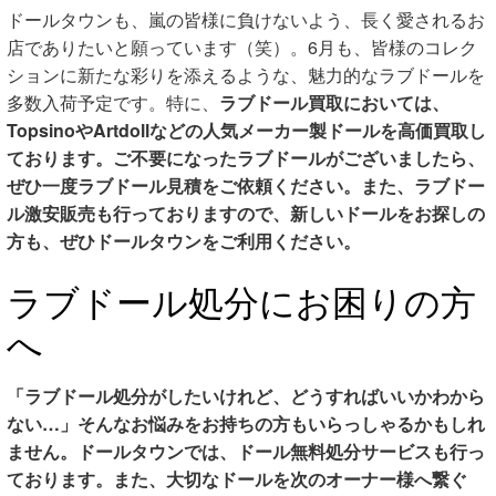
ドールタウンも、嵐の皆様に負けないよう、長く愛されるお
店でありたいと願っています（笑）。6月も、皆様のコレク
ションに新たな彩りを添えるような、魅力的なラブドールを
多数入荷予定です。特に、
ラブドール買取
においては、
TopsinoやArtdollなどの人気メーカー製ドールを
高価買取
し
ております。ご不要になったラブドールがございましたら、
ぜひ一度
ラブドール見積
をご依頼ください。また、
ラブドー
ル激安
販売も行っておりますので、新しいドールをお探しの
方も、ぜひドールタウンをご利用ください。
ラブドール処分にお困りの方
へ
「
ラブドール処分
がしたいけれど、どうすればいいかわから
ない…」そんなお悩みをお持ちの方もいらっしゃるかもしれ
ません。ドールタウンでは、
ドール無料処分
サービスも行っ
ております。また、大切なドールを次のオーナー様へ繋ぐ