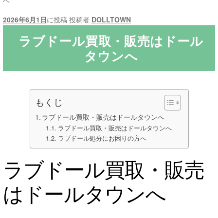
へ
2026年6月1日
に投稿
投稿者
DOLLTOWN
ご利用ガイド
ラブドール買取・販売はドール
サ
ラブドール買取・処分
タウンへ
ブ
メ
無料引き取り
ニ
ュ
よくあるご質問
もくじ
ー
ラブドール買取・販売はドールタウンへ
を
お問い合わせ
ラブドール買取・販売はドールタウンへ
展
ラブドール処分にお困りの方へ
開
ラブドール買取・販売
はドールタウンへ