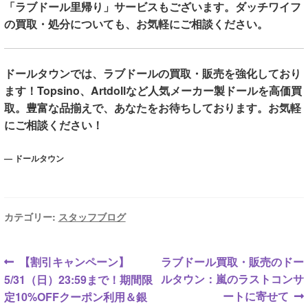
「
ラブドール里帰り
」サービスもございます。ダッチワイフ
の買取・処分についても、お気軽にご相談ください。
ドールタウンでは、ラブドールの買取・販売を強化しており
ます！Topsino、Artdollなど人気メーカー製ドールを高価買
取。豊富な品揃えで、あなたをお待ちしております。お気軽
にご相談ください！
— ドールタウン
カテゴリー:
スタッフブログ
投
前
次
【割引キャンペーン】
ラブドール買取・販売のドー
の
の
ルタウン：嵐のラストコンサ
5/31（日）23:59まで！期間限
稿
投
投
ートに寄せて
定10%OFFクーポン利用＆銀