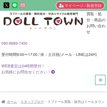
マイページ / 新規登録
ナ
コ
買取・処
ビ
ン
分・商品の
ゲ
テ
お問い合わ
ー
ン
せ
シ
ツ
080-8889-7450
ョ
へ
ン
ス
受付時間
9:00〜17:00 / 休：土日祝(メール・LINEは24H)
へ
キ
ス
ッ
WEB査定は
24時間
受付！
キ
プ
お気軽にお問合せください！
ッ
プ
HOME
ホーム
スタッフブログ
ラブドール買取・販売はドールタウン
商品一覧