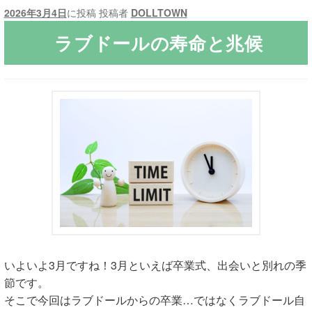
2026年3月4日
に投稿
投稿者
DOLLTOWN
ご利用ガイド
ラブドールの寿命と兆候
サ
ラブドール買取・処分
ブ
メ
無料引き取り
ニ
ュ
よくあるご質問
ー
を
お問い合わせ
展
開
いよいよ3月ですね！3月といえば卒業式、出会いと別れの季
節です。
そこで今回はラブドールからの卒業…ではなくラブドール自