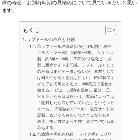
体の寿命、お別れ時期の見極めについて見ていきたいと思い
ます。
もくじ
ラブドールの寿命と兆候
◎ラブドールの寿命(目安) TPE(熱可塑性
エラストマー)製…約2年〜5年。 シリコン
製…約5年〜10年。 PVC(ポリ塩化ビニル)
製…販売サイト未記載。ラブドールとして
の寿命はまだデータがないが、素材として
は耐久性が高く劣化しにくい。PVC製フィ
ギュアと同等とすると、3年程度で劣化が
始まる。 ビニール製(空気嫁)…最短一日。
穴が空いたらほぼ終わり。製品によっては
「開封したら穴が空いていた」というレビ
ューも。 布製(ぬいドール)…販売サイト未
記載。ぬいぐるみのそれとするなら10年
程度。扱い方によって数年単位で伸びも縮
みもする。
◎故障や劣化の兆候 ・メイク褪せ…ブリ