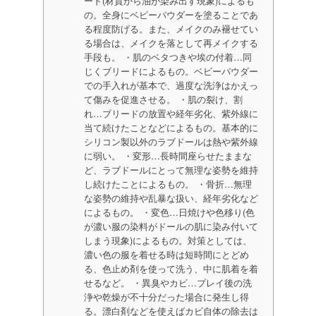
ード(材質から油が染み出す現象)によるも
の。全身にベビーパウダーを塗ることであ
る程度防げる。また、メイクのみ褪せてい
る場合は、メイクを落として再メイクする
手段も。 ・肌のベタつきや埃の付着…同
じくブリードによるもの。ベビーパウダー
での手入れが基本で、過度な洗浄はかえっ
て傷みを促進させる。 ・肌の裂け、割
れ…ブリードの放置や経年劣化、紫外線に
当て続けたことなどによるもの。基本的に
シリコン製以外のラブドールは熱や紫外線
に弱い。 ・変形…長時間座らせたままな
ど、ラブドールにとって無理な姿勢を維持
し続けたことによるもの。 ・骨折…無理
な姿勢の維持や乱暴な扱い、経年劣化など
によるもの。 ・変色…日焼けや色移り(色
が濃い服の染料がドールの肌に染み付いて
しまう現象)によるもの。対策としては、
濃い色の服を着せる時は短時間にとどめ
る、色止め剤を使って洗う、中に肌着を着
せるなど。 ・異臭やカビ…プレイ後の洗
浄や乾燥が不十分だった場合に発生し得
る。漂白剤などを使えばカビ自体の除去は