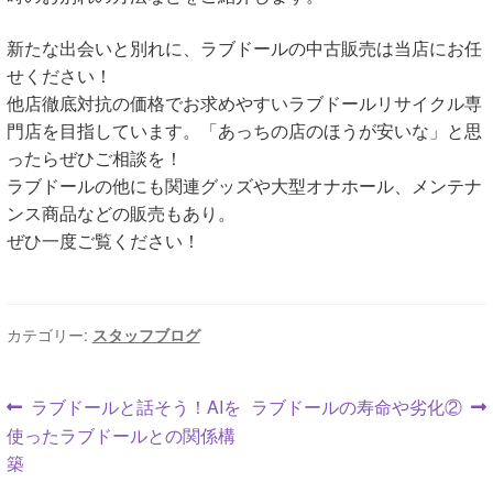
新たな出会いと別れに、ラブドールの中古販売は当店にお任
せください！
他店徹底対抗の価格でお求めやすいラブドールリサイクル専
門店を目指しています。「あっちの店のほうが安いな」と思
ったらぜひご相談を！
ラブドールの他にも関連グッズや大型オナホール、メンテナ
ンス商品などの販売もあり。
ぜひ一度ご覧ください！
カテゴリー:
スタッフブログ
投
前
次
ラブドールと話そう！AIを
ラブドールの寿命や劣化②
の
の
使ったラブドールとの関係構
稿
投
投
築
稿:
稿: