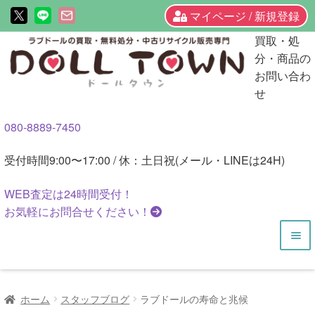
マイページ / 新規登録
ナ
コ
買取・処
ビ
ン
分・商品の
ゲ
テ
お問い合わ
ー
ン
せ
シ
ツ
080-8889-7450
ョ
へ
ン
ス
受付時間
9:00〜17:00 / 休：土日祝(メール・LINEは24H)
へ
キ
ス
ッ
WEB査定は
24時間
受付！
キ
プ
お気軽にお問合せください！
ッ
プ
HOME
ホーム
スタッフブログ
ラブドールの寿命と兆候
商品一覧