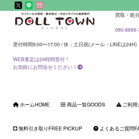
ナ
コ
買取・処
ビ
ン
080-8889-
ゲ
テ
ー
ン
受付時間
9:00〜17:00 / 休：土日祝(メール・LINEは24H)
シ
ツ
ョ
へ
WEB査定は
24時間
受付！
ン
ス
お気軽にお問合せください！
へ
キ
ス
ッ
キ
プ
ッ
プ
ホーム
HOME
商品一覧
GOODS
ご利用
無料引き取り
FREE PICKUP
よくあるご質問
F