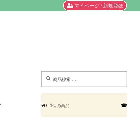
マイページ / 新規登録
検
検
索
索
対
象:
¥
0
0個の商品